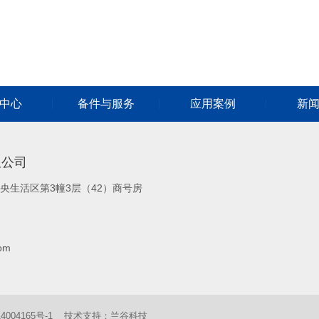
中心
备件与服务
应用案例
新
限公司
央生活区第3幢3层（42）商号房
om
4004165号-1
技术支持：兰谷科技