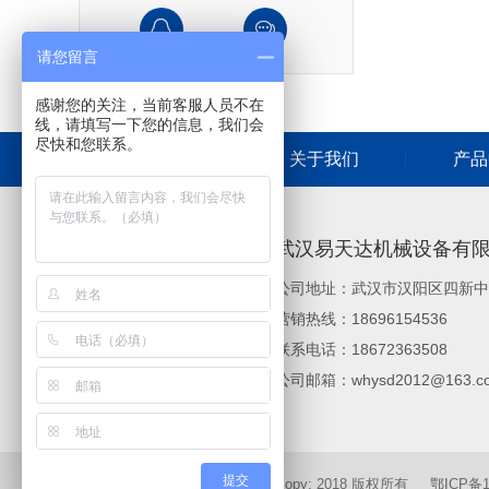


请您留言
感谢您的关注，当前客服人员不在
线，请填写一下您的信息，我们会
尽快和您联系。
网站首页
关于我们
产品
武汉易天达机械设备有
公司地址：武汉市汉阳区四新中
营销热线：18696154536
联系电话：18672363508
公司邮箱：whysd2012@163.c
提交
武汉易天达机械设备有限公司 &copy; 2018 版权所有
鄂ICP备1