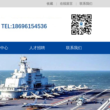
收藏
在线留言
联系我们
|
|
闻中心
人才招聘
联系我们