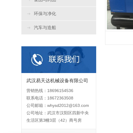
环保与净化
汽车与造船
武汉易天达机械设备有限公司
营销热线：18696154536
联系电话：18672363508
公司邮箱：whysd2012@163.com
公司地址：武汉市汉阳区四新中央
生活区第3幢3层（42）商号房