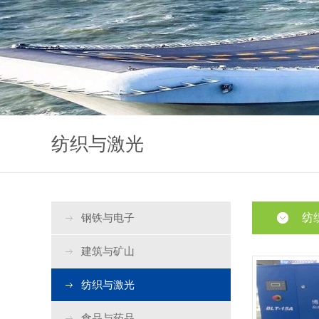
纺织与激光
钢铁与电子
纺
建筑与矿山
纺织与激光
食品与药品