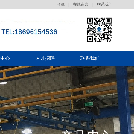
收藏
在线留言
联系我们
|
|
闻中心
人才招聘
联系我们