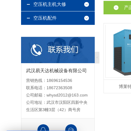
空压机主机大修
产
空压机配件
<
武汉易天达机械设备有限公司
营销热线：18696154536
博莱特大机组空压机
博莱特
联系电话：18672363508
公司邮箱：whysd2012@163.com
公司地址：武汉市汉阳区四新中央
生活区第3幢3层（42）商号房

