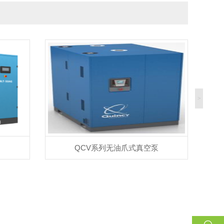
>
QCV系列无油爪式真空泵