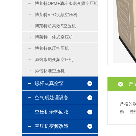
博莱特OPM+油冷永磁变频空压机
博莱特VFC变频空压机
博莱特超高效S空压机
博莱特一体式空压机
博莱特低压空压机
添锐永磁变频空压机
添锐标准空压机
螺杆式真空泵
产
空气后处理设备
严格的
衡。 
空压机余热回收
空压机变频改造