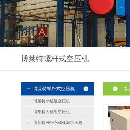
博莱特螺杆式空压机
博莱特螺杆式空压机
博
博莱特小机组空压机
博莱特大机组空压机
博莱特PM+永磁变频空压机