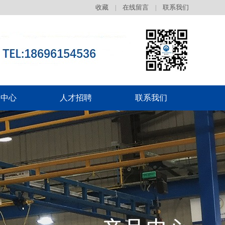
收藏
在线留言
联系我们
|
|
闻中心
人才招聘
联系我们