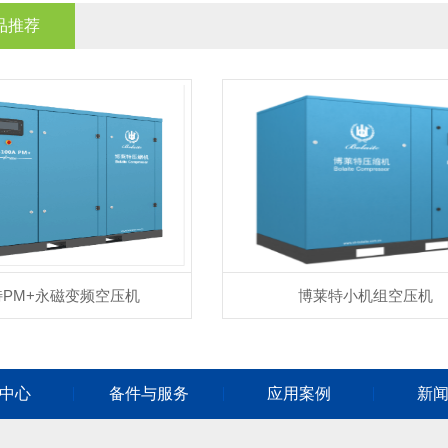
品推荐
PM+永磁变频空压机
博莱特小机组空压机
中心
备件与服务
应用案例
新