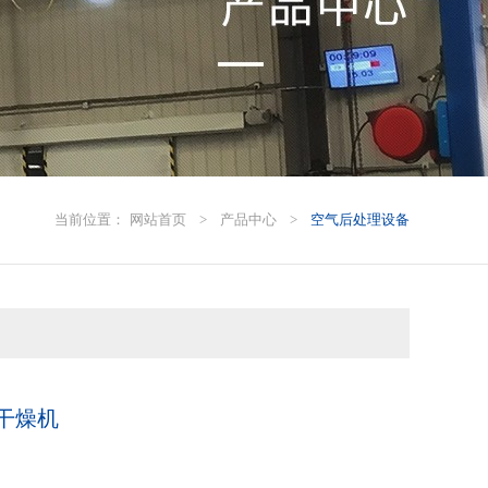
当前位置：
网站首页
>
产品中心
>
空气后处理设备
干燥机